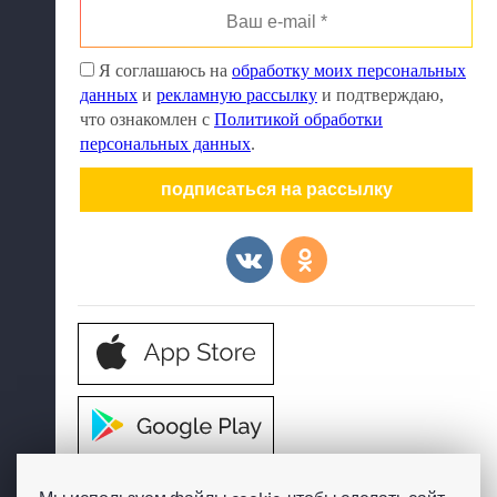
Ваш
e-
mail
Я соглашаюсь на
обработку моих персональных
*
данных
и
рекламную рассылку
и подтверждаю,
что ознакомлен с
Политикой обработки
персональных данных
.
© ТРЦ «Мармелад», Таганрог
Управляющая компания