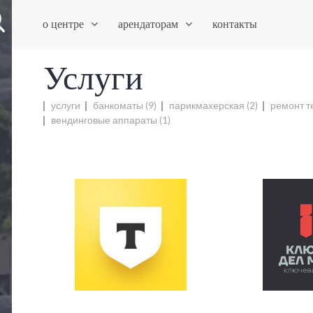
о центре
арендаторам
контакты
Услуги
услуги
банкоматы
(9)
парикмахерская
(2)
ремонт т
вендинговые аппараты
(1)
Банкомат Тинькофф
Ключных де