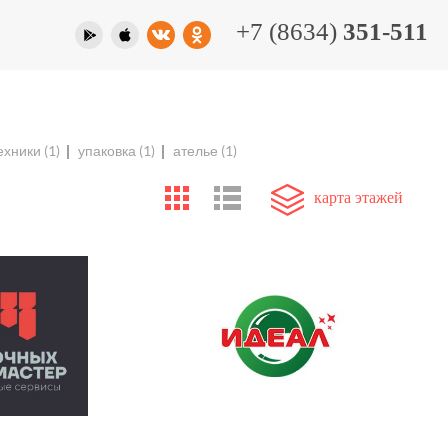
+7 (8634)
351-511
ехники
(1)
упаковка
(1)
ателье
(1)
карта этажей
л мастер
Химчистка Идеал