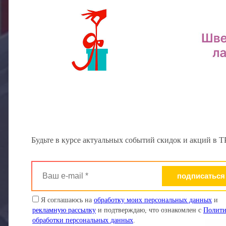
копирования документов в ТРЦ
салон в ТРЦ «
«Мармелад». Здесь можно
предлагающий
быстро распечатать файлы,
свежих цветов,
сделать копии документов,
флористическ
сканировать бумаги или
для любых пра
заказать печать фотографий и
событий.
сувениров с изображениями.
Упаковка подарков
Швейная ла
Самые неординарные и
«Проворный Тк
смелые решения упаковки.
уникальный в 
Упакуй подарок, подари
сети ателье, 
праздник! ТРЦ Мармелад, 0
специализаци
Будьте в курсе актуальных событий скидок и акций в
этаж.
является сроч
одежды покупа
Ваш
торговых компл
e-
mail
*
Я соглашаюсь на
обработку моих персональных данных
и
рекламную рассылку
и подтверждаю, что ознакомлен с
Полити
обработки персональных данных
.