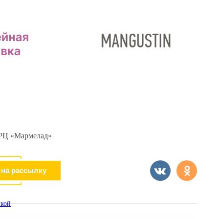
Мармелад»,
центр по ремонту и
 широкий выбор
восстановлению портативной
 букетов и
техники: смартфонов,
их композиций
планшетов, ноутбуков,
здников и
компьютеров и многого другого.
вка
Вендинговые аппараты:
Mangustin, Шторм
ачик»
Аппарат позволяет окунуться в
России проект
мир волшебной лесной сказки,
основной
наполняет день яркими
ей которой
 ТРЦ «Мармелад»
эмоциями и располагает к
ный ремонт
хорошему настроению. Лесная
телей в крупных
сказка дарит удивительный
ексах....
игрушки, которые порадуют как
взрослого, так ребенка.
кой