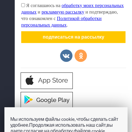
mail
Я соглашаюсь на
обработку моих персональных
*
данных
и
рекламную рассылку
и подтверждаю,
что ознакомлен с
Политикой обработки
персональных данных
.
© ТРЦ «Мармелад», Таганрог
Управляющая компания
Мы используем файлы cookie, чтобы сделать сайт
АО «ИНПРОМ ЭСТЕЙТ»
удобнее.Продолжая использовать наш сайт,вы
Политика в отношении обработки персональных данных
даете
согласие на обработку
файлов cookie