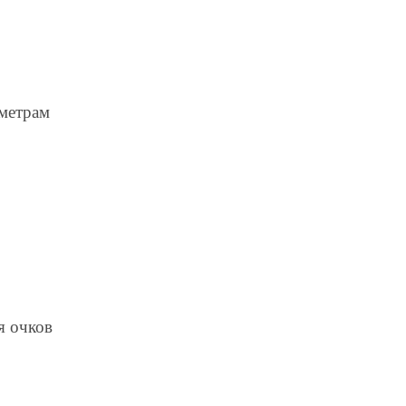
аметрам
я очков