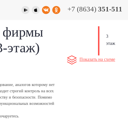
+7 (8634)
351-511
о фирмы
3
-этаж)
этаж
Показать на схеме
дование, аналогов которому нет
одит строгий контроль на всех
еству и безопасности. Помимо
 функциональных возможностей
очаруетесь.