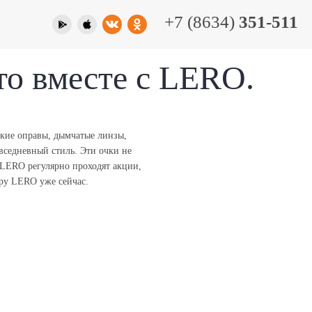
+7 (8634)
351-511
то вместе с LERO.
гкие оправы, дымчатые линзы,
вседневный стиль. Эти очки не
х LERO регулярно проходят акции,
ару LERO уже сейчас.