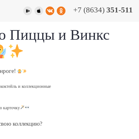
+7 (8634)
351-511
о Пиццы и Винкс
нроге!
коктейль и коллекционные
ю карточку
 свою коллекцию?