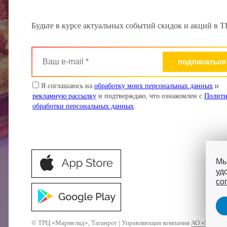
Будьте в курсе актуальных событий скидок и акций в
Ваш
e-
mail
*
Я соглашаюсь на
обработку моих персональных данных
и
рекламную рассылку
и подтверждаю, что ознакомлен с
Полити
обработки персональных данных
.
Мы
уд
со
© ТРЦ «Мармелад», Таганрог
|
Управляющая компания
АО «ИНПР